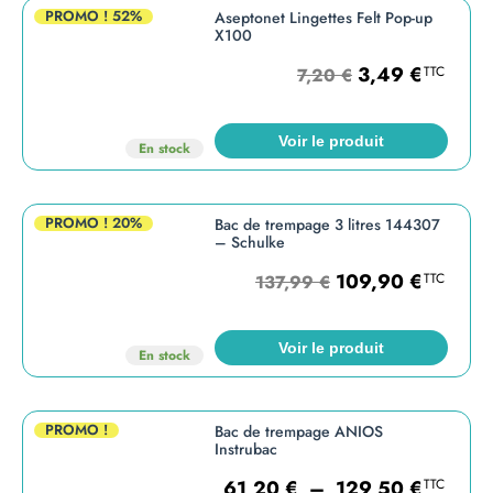
PROMO !
52%
Aseptonet Lingettes Felt Pop-up
X100
3,49
€
TTC
7,20
€
Voir le produit
En stock
PROMO !
20%
Bac de trempage 3 litres 144307
– Schulke
109,90
€
TTC
137,99
€
Voir le produit
En stock
PROMO !
Bac de trempage ANIOS
Instrubac
61,20
€
–
129,50
€
TTC