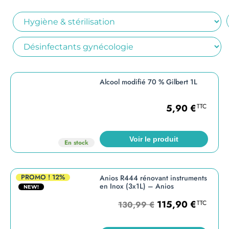
Alcool modifié 70 % Gilbert 1L
5,90
€
TTC
Voir le produit
En stock
PROMO !
12%
Anios R444 rénovant instruments
en Inox (3x1L) – Anios
NEW!
115,90
€
TTC
130,99
€