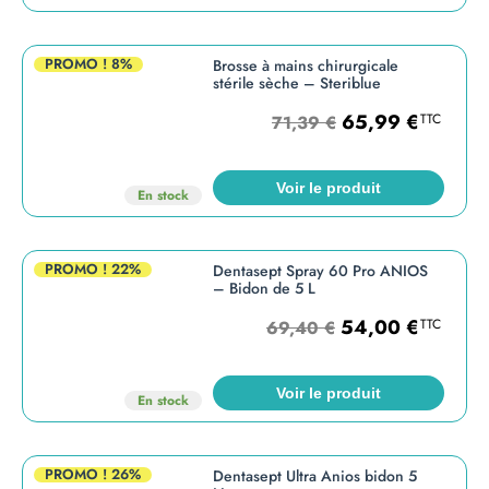
PROMO !
8%
Brosse à mains chirurgicale
stérile sèche – Steriblue
65,99
€
TTC
71,39
€
Voir le produit
En stock
PROMO !
22%
Dentasept Spray 60 Pro ANIOS
– Bidon de 5 L
54,00
€
TTC
69,40
€
Voir le produit
En stock
PROMO !
26%
Dentasept Ultra Anios bidon 5