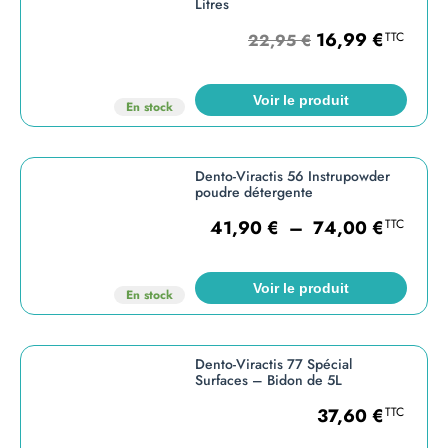
Litres
16,99
€
TTC
22,95
€
Voir le produit
En stock
Dento-Viractis 56 Instrupowder
poudre détergente
41,90
€
–
74,00
€
TTC
Voir le produit
En stock
Dento-Viractis 77 Spécial
Surfaces – Bidon de 5L
37,60
€
TTC