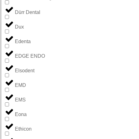
Dürr Dental
Dux
Edenta
EDGE ENDO
Elsodent
EMD
EMS
Eona
Ethicon