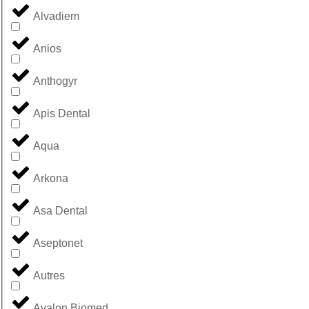
Alvadiem
Anios
Anthogyr
Apis Dental
Aqua
Arkona
Asa Dental
Aseptonet
Autres
Avalon Biomed