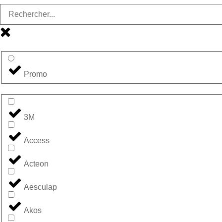
Promo
3M
Access
Acteon
Aesculap
Akos