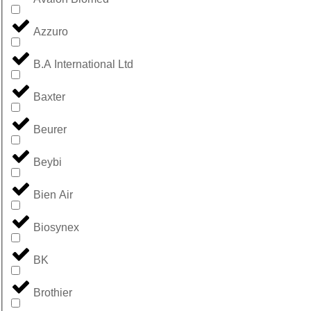
Azzuro
B.A International Ltd
Baxter
Beurer
Beybi
Bien Air
Biosynex
BK
Brothier