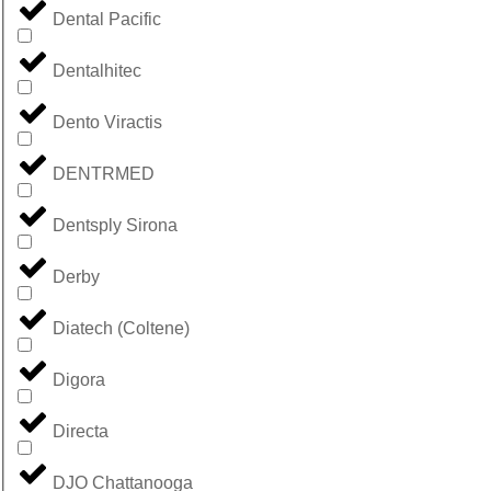
Dental Pacific
Dentalhitec
Dento Viractis
DENTRMED
Dentsply Sirona
Derby
Diatech (Coltene)
Digora
Directa
DJO Chattanooga