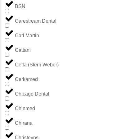
BSN
Carestream Dental
Carl Martin
Cattani
Cefla (Stern Weber)
Cerkamed
Chicago Dental
Chinmed
Chirana
Christeyns