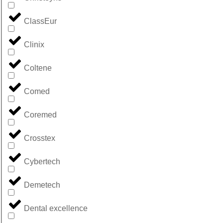
ClassEur
Clinix
Coltene
Comed
Coremed
Crosstex
Cybertech
Demetech
Dental excellence