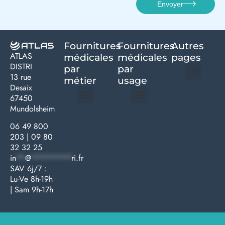
Envoyer
Fournitures
Fournitures
Autres
ATLAS
médicales
médicales
pages
DISTRI
par
par
13 rue
métier
usage ​
Desaix
Politique de confidentialité | Atlas Distri
Conditions générales de vente
Actualités matériel dentaire – Nouveautés & infos | Atlas Distri
Politique de cookies (UE) – RGPD & gestion des données Atlas
Livraison rapide & retours faciles – Conditions Atlas Distri
67450
Mundolsheim
Médecine générale
Bien-être – Entretien
Gants & protections
Instrumentations & pansements
Mobilier & founitures
Hygiène & entretien
Bien-être & autonomie
Diagnostics & urgences
06 49 800
203
|
09 80
32 32 25
in
**
@
*********
ri.fr
SAV 6j/7 :
Lu-Ve 8h-19h
| Sam 9h-17h