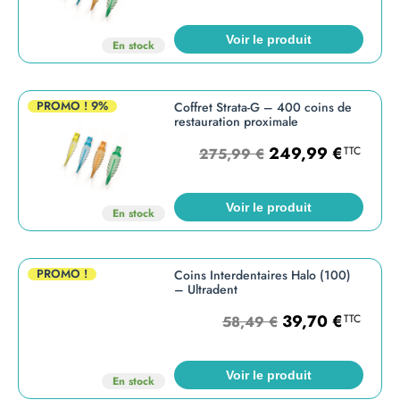
Voir le produit
En stock
PROMO !
9%
Coffret Strata-G – 400 coins de
restauration proximale
249,99
€
TTC
275,99
€
Voir le produit
En stock
PROMO !
Coins Interdentaires Halo (100)
– Ultradent
39,70
€
TTC
58,49
€
Voir le produit
En stock