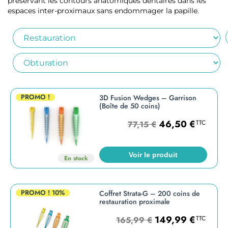
préservant les contours anatomiques dentaires dans les
espaces inter-proximaux sans endommager la papille.
PROMO !
3D Fusion Wedges – Garrison
(Boîte de 50 coins)
46,50
€
TTC
77,15
€
Voir le produit
En stock
PROMO !
10%
Coffret Strata-G – 200 coins de
restauration proximale
149,99
€
TTC
165,99
€