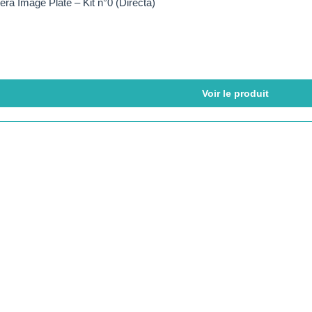
era Image Plate – Kit n°0 (Directa)
Voir le produit