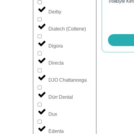
TrollByte Kim
Derby
Diatech (Coltene)
Digora
Directa
DJO Chattanooga
Dürr Dental
Dux
Edenta