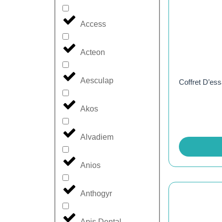
Access
Acteon
Aesculap
Coffret D’es
Akos
Alvadiem
Anios
Anthogyr
Apis Dental