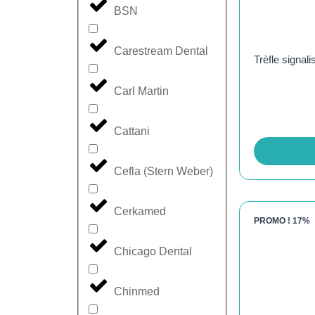
BSN
Carestream Dental
Trèfle signa
Carl Martin
Cattani
Cefla (Stern Weber)
Cerkamed
PROMO !
17%
Chicago Dental
Chinmed