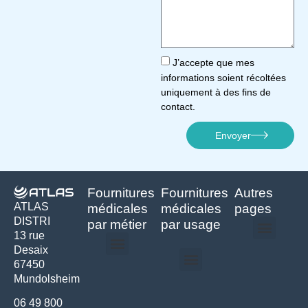
J’accepte que mes
informations soient récoltées
uniquement à des fins de
contact.
Envoyer
Fournitures
Fournitures
Autres
ATLAS
médicales
médicales
pages
DISTRI
par métier
par usage
13 rue
Desaix
Politique de confidentialité | Atlas Distri
Conditions générales de vente
Actualités matériel dentaire – Nouveautés & infos | Atlas Distri
Politique de cookies (UE) – RGPD & gestion des données Atlas
Livraison rapide & retours faciles – Conditions Atlas Distri
67450
Médecine générale
Bien-être – Entretien
Mundolsheim
Gants & protections
Instrumentations & pansements
Mobilier & founitures
Hygiène & entretien
Bien-être & autonomie
Diagnostics & urgences
06 49 800