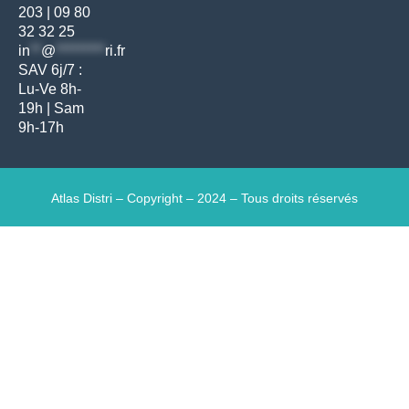
203
|
09 80
32 32 25
in
**
@
*********
ri.fr
SAV 6j/7 :
Lu-Ve 8h-
19h | Sam
9h-17h
Atlas Distri – Copyright – 2024 – Tous droits réservés