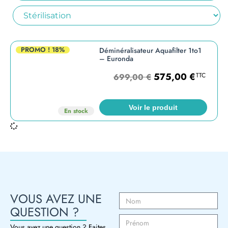
PROMO !
18%
Déminéralisateur Aquafilter 1to1
– Euronda
575,00
€
TTC
699,00
€
Voir le produit
En stock
VOUS AVEZ UNE
QUESTION ?
Vous avez une question ? Faites