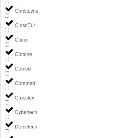
Christeyns
ClassEur
Clinix
Coltene
Comed
Coremed
Crosstex
Cybertech
Demetech