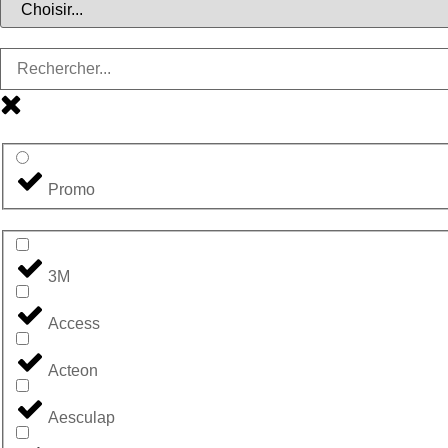
Promo
3M
Access
Acteon
Aesculap