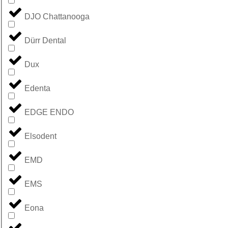
DJO Chattanooga
Dürr Dental
Dux
Edenta
EDGE ENDO
Elsodent
EMD
EMS
Eona