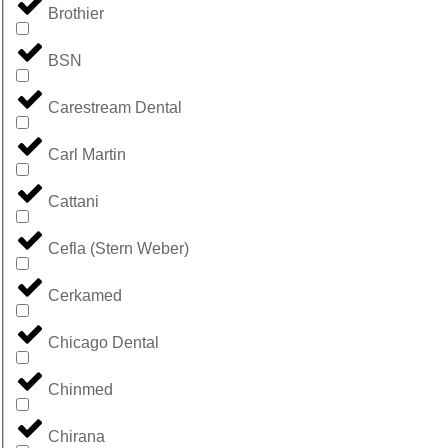
Brothier
BSN
Carestream Dental
Carl Martin
Cattani
Cefla (Stern Weber)
Cerkamed
Chicago Dental
Chinmed
Chirana