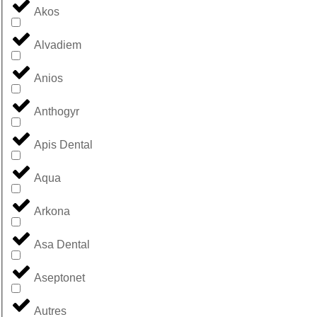
Akos
Alvadiem
Anios
Anthogyr
Apis Dental
Aqua
Arkona
Asa Dental
Aseptonet
Autres