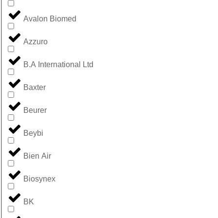
Avalon Biomed
Azzuro
B.A International Ltd
Baxter
Beurer
Beybi
Bien Air
Biosynex
BK