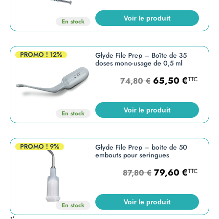
Voir le produit
En stock
PROMO !
12%
Glyde File Prep – Boîte de 35
doses mono-usage de 0,5 ml
65,50
€
TTC
74,80
€
Voir le produit
En stock
PROMO !
9%
Glyde File Prep – boite de 50
embouts pour seringues
79,60
€
TTC
87,80
€
Voir le produit
En stock