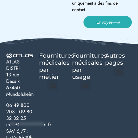
uniquement à des fins de
contact.
Envoyer
Fournitures
Fournitures
Autres
ATLAS
médicales
médicales
pages
DISTRI
par
par
13 rue
métier
usage ​
Desaix
Politique de confidentialité | Atlas Distri
Conditions générales de vente
Actualités matériel dentaire – Nouveautés & infos | Atlas Distri
Politique de cookies (UE) – RGPD & gestion des données Atlas
Livraison rapide & retours faciles – Conditions Atlas Distri
67450
Mundolsheim
Médecine générale
Bien-être – Entretien
Gants & protections
Instrumentations & pansements
Mobilier & founitures
Hygiène & entretien
Bien-être & autonomie
Diagnostics & urgences
06 49 800
203
|
09 80
32 32 25
in
**
@
*********
ri.fr
SAV 6j/7 :
Lu-Ve 8h-19h