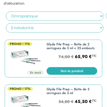
d’obturation.
PROMO !
11%
Glyde File Prep – Boîte de 2
seringues de 3 ml + 25 embouts
65,90
€
TTC
74,00
€
Voir le produit
En stock
PROMO !
17%
Glyde File Prep – Boîte de 3
seringues de 3 ml
45,50
€
TTC
54,80
€