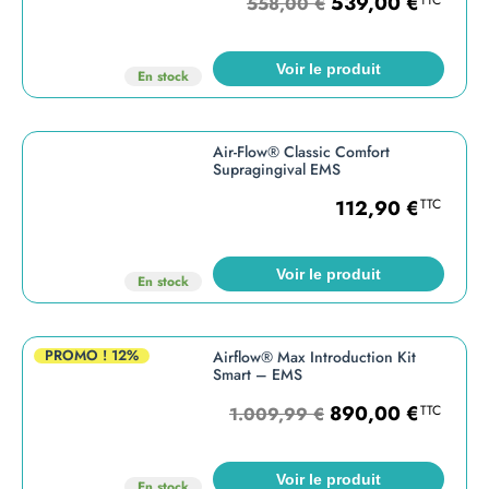
539,00
€
TTC
558,00
€
Voir le produit
En stock
Air-Flow® Classic Comfort
Supragingival EMS
112,90
€
TTC
Voir le produit
En stock
PROMO !
12%
Airflow® Max Introduction Kit
Smart – EMS
890,00
€
TTC
1.009,99
€
Voir le produit
En stock