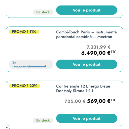
Voir le produit
En stock
PROMO !
11%
Combi-Touch Perio – instrumenté
parodontal combiné – Mectron
7.331,99
€
6.490,00
€
TTC
En
Voir le produit
réapprovisionnement
PROMO !
22%
Contre angle T2 Energo Bleue
Dentsply Sirona 1:1 L
569,00
€
TTC
725,00
€
Voir le produit
En stock