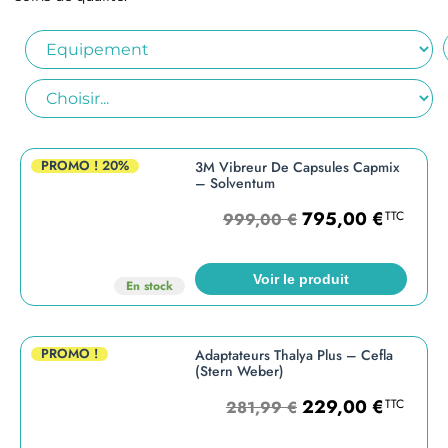
PROMO !
20%
3M Vibreur De Capsules Capmix
– Solventum
795,00
€
TTC
999,00
€
Voir le produit
En stock
PROMO !
Adaptateurs Thalya Plus – Cefla
(Stern Weber)
229,00
€
TTC
281,99
€