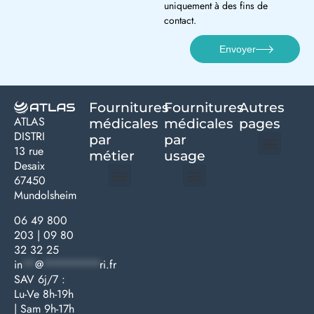
uniquement à des fins de
contact.
Envoyer
Fournitures
Fournitures
Autres
ATLAS
médicales
médicales
pages
DISTRI
par
par
13 rue
métier
usage ​
Desaix
Politique de confidentialité | Atlas Distri
Conditions générales de vente
Actualités matériel dentaire – Nouveautés & infos | Atlas Distri
Politique de cookies (UE) – RGPD & gestion des données Atlas
Livraison rapide & retours faciles – Conditions Atlas Distri
67450
Mundolsheim
Médecine générale
Bien-être – Entretien
Gants & protections
Instrumentations & pansements
Mobilier & founitures
Hygiène & entretien
Bien-être & autonomie
Diagnostics & urgences
06 49 800
203
|
09 80
32 32 25
in
**
@
*********
ri.fr
SAV 6j/7 :
Lu-Ve 8h-19h
| Sam 9h-17h