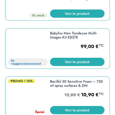
Voir le produit
En stock
Babyliss Men Tondeuse Multi-
Usages Kit E837E
99,00
€
TTC
En
Voir le produit
réapprovisionnement
PROMO !
15%
Bacillol 30 Sensitive Foam – 750
ml spray surfaces & DM
10,90
€
TTC
12,80
€
Voir le produit
Épuisé