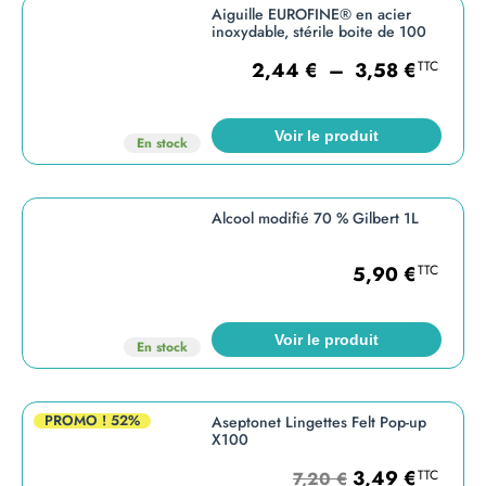
Aiguille EUROFINE® en acier
inoxydable, stérile boite de 100
2,44
€
–
3,58
€
TTC
Voir le produit
En stock
Alcool modifié 70 % Gilbert 1L
5,90
€
TTC
Voir le produit
En stock
PROMO !
52%
Aseptonet Lingettes Felt Pop-up
X100
3,49
€
TTC
7,20
€