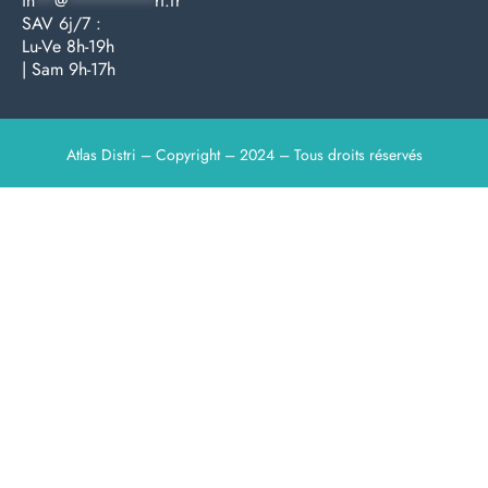
in
**
@
*********
ri.fr
SAV 6j/7 :
Lu-Ve 8h-19h
| Sam 9h-17h
Atlas Distri – Copyright – 2024 – Tous droits réservés