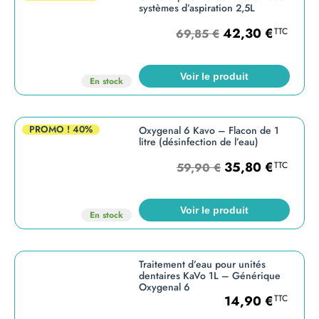
systèmes d’aspiration 2,5L
42,30
€
TTC
69,85
€
Voir le produit
En stock
PROMO !
40%
Oxygenal 6 Kavo – Flacon de 1
litre (désinfection de l’eau)
35,80
€
TTC
59,90
€
Voir le produit
En stock
Traitement d’eau pour unités
dentaires KaVo 1L – Générique
Oxygenal 6
14,90
€
TTC