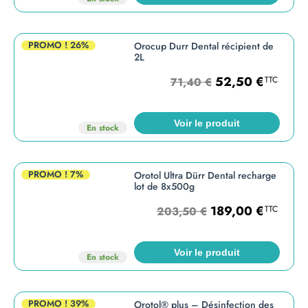
PROMO !
26%
Orocup Durr Dental récipient de
2L
52,50
€
TTC
71,40
€
Voir le produit
En stock
PROMO !
7%
Orotol Ultra Dürr Dental recharge
lot de 8x500g
189,00
€
TTC
203,50
€
Voir le produit
En stock
PROMO !
39%
Orotol® plus – Désinfection des