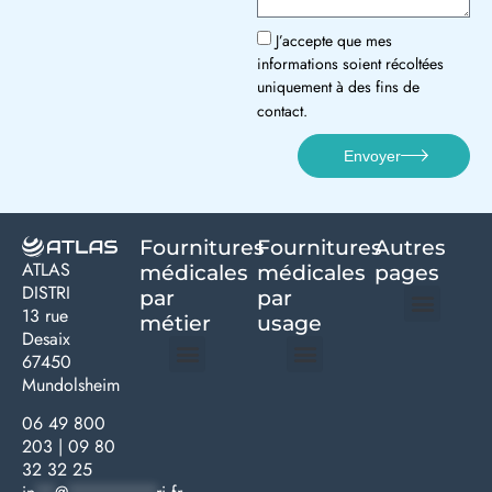
J’accepte que mes
informations soient récoltées
uniquement à des fins de
contact.
Envoyer
Fournitures
Fournitures
Autres
ATLAS
médicales
médicales
pages
DISTRI
par
par
13 rue
métier
usage ​
Desaix
Politique de confidentialité | Atlas Distri
Conditions générales de vente
Actualités matériel dentaire – Nouveautés & infos | Atlas Distri
Politique de cookies (UE) – RGPD & gestion des données Atlas
Livraison rapide & retours faciles – Conditions Atlas Distri
67450
Mundolsheim
Médecine générale
Bien-être – Entretien
Gants & protections
Instrumentations & pansements
Mobilier & founitures
Hygiène & entretien
Bien-être & autonomie
Diagnostics & urgences
06 49 800
203
|
09 80
32 32 25