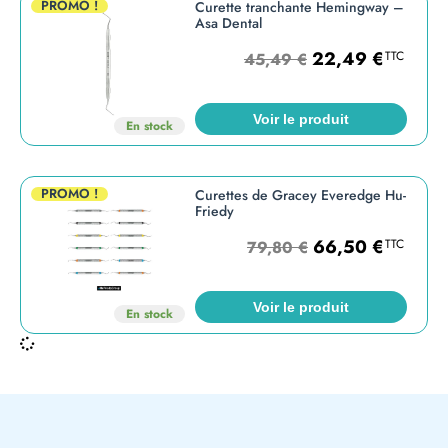
PROMO !
Curette tranchante Hemingway –
Asa Dental
22,49
€
TTC
45,49
€
Voir le produit
En stock
PROMO !
Curettes de Gracey Everedge Hu-
Friedy
66,50
€
TTC
79,80
€
Voir le produit
En stock