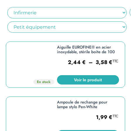
Aiguille EUROFINE® en acier
inoxydable, stérile boite de 100
2,44
€
–
3,58
€
TTC
Voir le produit
En stock
Ampoule de rechange pour
lampe stylo Pen-White
1,99
€
TTC