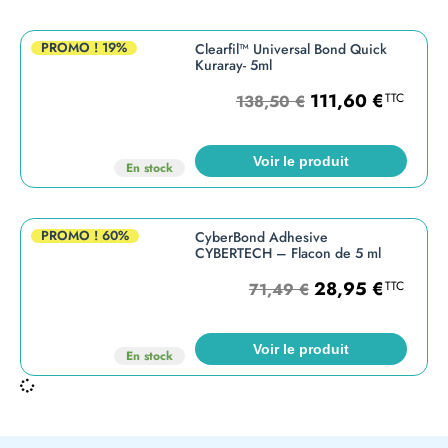
PROMO !
19%
Clearfil™ Universal Bond Quick
Kuraray- 5ml
111,60
€
TTC
138,50
€
Voir le produit
En stock
PROMO !
60%
CyberBond Adhesive
CYBERTECH – Flacon de 5 ml
28,95
€
TTC
71,49
€
Voir le produit
En stock