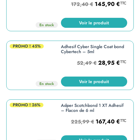
145,90
€
TTC
172,40
€
Voir le produit
En stock
PROMO !
45%
Adhesif Cyber Single Coat bond
Cybertech – 5ml
28,95
€
TTC
52,49
€
Voir le produit
En stock
PROMO !
26%
Adper Scotchbond 1 XT Adhesif
– Flacon de 6 ml
167,40
€
TTC
225,99
€