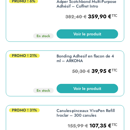
PROMO !
6%
Adper Scotchbond Multi-Purpose
Adhésif – Coffret Intro
359,90
€
TTC
382,40
€
Voir le produit
En stock
PROMO !
21%
Bonding Adhesif en flacon de 4
ml – ARKONA
39,95
€
TTC
50,30
€
Voir le produit
En stock
PROMO !
31%
Canules-pinceaux VivaPen Refill
Ivoclar – 300 canules
107,35
€
TTC
155,99
€