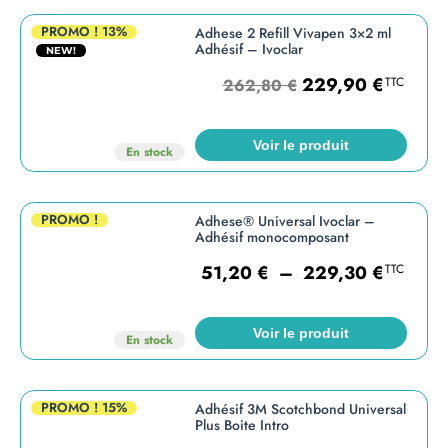
PROMO !
13%
Adhese 2 Refill Vivapen 3×2 ml
Adhésif – Ivoclar
NEW!
229,90
€
TTC
262,80
€
Voir le produit
En stock
PROMO !
Adhese® Universal Ivoclar –
Adhésif monocomposant
51,20
€
–
229,30
€
TTC
Voir le produit
En stock
PROMO !
15%
Adhésif 3M Scotchbond Universal
Plus Boite Intro