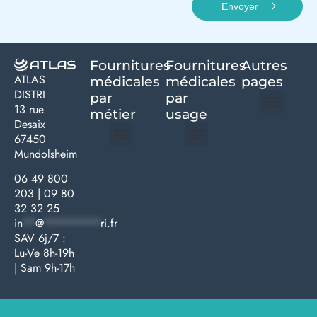
Envoyer
Fournitures
Fournitures
Autres
ATLAS
médicales
médicales
pages
DISTRI
par
par
13 rue
métier
usage ​
Desaix
Politique de confidentialité | Atlas Distri
Conditions générales de vente
Actualités matériel dentaire – Nouveautés & infos | Atlas Distri
Politique de cookies (UE) – RGPD & gestion des données Atlas
Livraison rapide & retours faciles – Conditions Atlas Distri
67450
Mundolsheim
Médecine générale
Bien-être – Entretien
Gants & protections
Instrumentations & pansements
Mobilier & founitures
Hygiène & entretien
Bien-être & autonomie
Diagnostics & urgences
06 49 800
203
|
09 80
32 32 25
in
**
@
*********
ri.fr
SAV 6j/7 :
Lu-Ve 8h-19h
| Sam 9h-17h