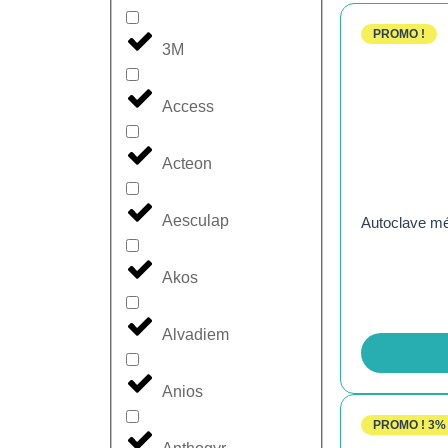
PROMO !
3M
Access
Acteon
Aesculap
Autoclave méd
Akos
Alvadiem
Anios
PROMO !
3%