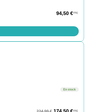
94,50
€
TTC
En stock
174,50
€
224,99
€
TTC