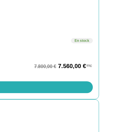
En stock
7.560,00
€
7.800,00
€
TTC