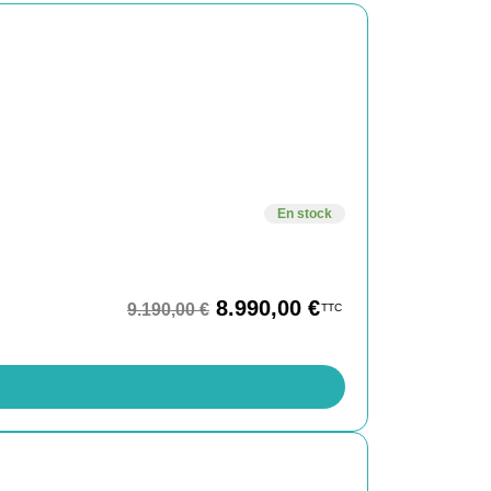
En stock
8.990,00
€
9.190,00
€
TTC