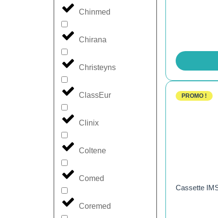
Chinmed
Chirana
Christeyns
ClassEur
PROMO !
Clinix
Coltene
Comed
Cassette IMS
Coremed