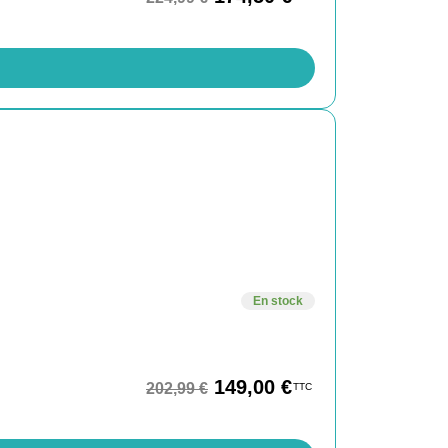
En stock
149,00
€
202,99
€
TTC