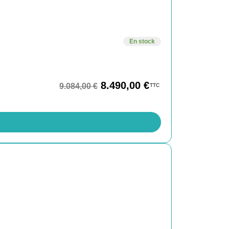
En stock
8.490,00
€
9.084,00
€
TTC