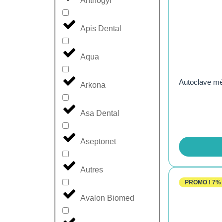
Anthogyr
Apis Dental
Aqua
Autoclave méd
Arkona
Asa Dental
Aseptonet
Autres
PROMO !
7%
Avalon Biomed