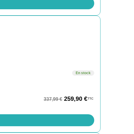
En stock
259,90
€
337,99
€
TTC