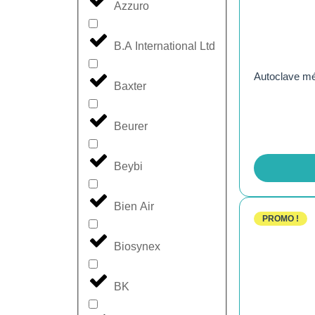
Azzuro
B.A International Ltd
Autoclave mé
Baxter
Beurer
Beybi
Bien Air
PROMO !
Biosynex
BK