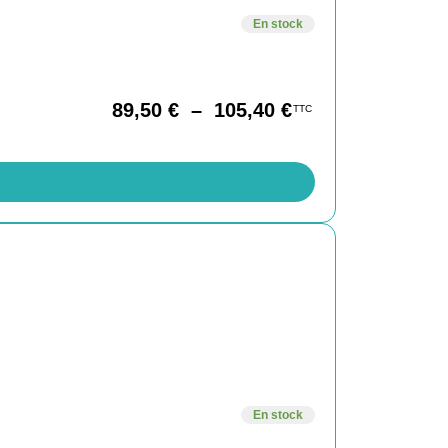
En stock
89,50
€
–
105,40
€
TTC
En stock