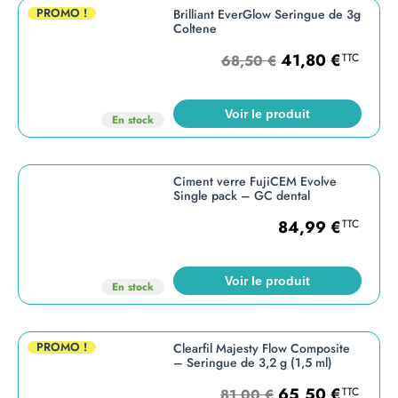
PROMO !
Brilliant EverGlow Seringue de 3g
Coltene
41,80
€
TTC
68,50
€
Voir le produit
En stock
Ciment verre FujiCEM Evolve
Single pack – GC dental
84,99
€
TTC
Voir le produit
En stock
PROMO !
Clearfil Majesty Flow Composite
– Seringue de 3,2 g (1,5 ml)
65,50
€
TTC
81,00
€