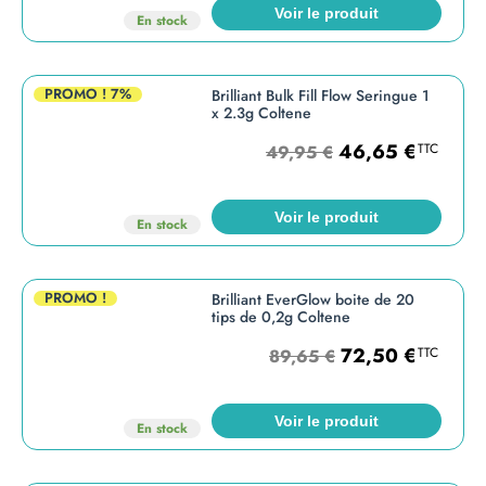
Voir le produit
En stock
PROMO !
7%
Brilliant Bulk Fill Flow Seringue 1
x 2.3g Coltene
46,65
€
TTC
49,95
€
Voir le produit
En stock
PROMO !
Brilliant EverGlow boite de 20
tips de 0,2g Coltene
72,50
€
TTC
89,65
€
Voir le produit
En stock