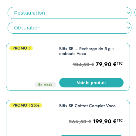
PROMO !
Bifix SE – Recharge de 5 g +
embouts Voco
79,90
€
TTC
104,50
€
Voir le produit
En stock
PROMO !
25%
Bifix SE Coffret Complet Voco
199,90
€
TTC
266,50
€