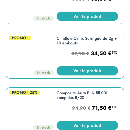
Voir le produit
En stock
PROMO !
Cliniflow Clinix Seringue de 2g +
10 embouts
34,50
€
TTC
39,90
€
Voir le produit
En stock
PROMO !
25%
Composite Aura Bulk fill SDI
compules B/20
71,50
€
TTC
94,90
€
Voir le produit
En stock