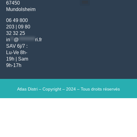
67450
Médecine générale
Bien-être – Entretien
Mundolsheim
Gants & protections
Instrumentations & pansements
Mobilier & founitures
Hygiène & entretien
Bien-être & autonomie
Diagnostics & urgences
06 49 800
203
|
09 80
32 32 25
in
**
@
*********
ri.fr
SAV 6j/7 :
Lu-Ve 8h-
19h | Sam
9h-17h
Atlas Distri – Copyright – 2024 – Tous droits réservés