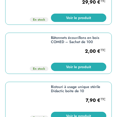
29,90
€
TTC
Voir le produit
En stock
Bâtonnets écouvillons en bois
COMED – Sachet de 100
2,00
€
TTC
Voir le produit
En stock
Bistouri à usage unique stérile
Didactic boite de 10
7,90
€
TTC
Voir le produit