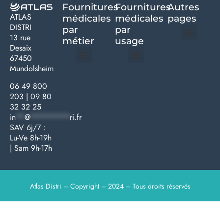
Fournitures
Fournitures
Autres
ATLAS
médicales
médicales
pages
DISTRI
par
par
13 rue
métier
usage ​
Desaix
Politique de confidentialité | Atlas Distri
Conditions générales de vente
Actualités matériel dentaire – Nouveautés & infos | Atlas Distri
Politique de cookies (UE) – RGPD & gestion des données Atlas
Livraison rapide & retours faciles – Conditions Atlas Distri
67450
Mundolsheim
Médecine générale
Bien-être – Entretien
Gants & protections
Instrumentations & pansements
Mobilier & founitures
Hygiène & entretien
Bien-être & autonomie
Diagnostics & urgences
06 49 800
203
|
09 80
32 32 25
in
**
@
*********
ri.fr
SAV 6j/7 :
Lu-Ve 8h-19h
| Sam 9h-17h
Atlas Distri – Copyright – 2024 – Tous droits réservés