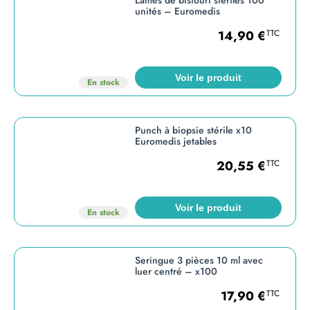
Lames de bistouri stériles 100
unités – Euromedis
14,90
€
TTC
Voir le produit
En stock
Punch à biopsie stérile x10
Euromedis jetables
20,55
€
TTC
Voir le produit
En stock
Seringue 3 pièces 10 ml avec
luer centré – x100
17,90
€
TTC