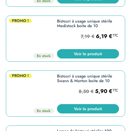
En stock
PROMO !
Bistouri à usage unique stérile
Medistock boite de 10
6,19
€
TTC
7,19
€
Voir le produit
En stock
PROMO !
Bistouri à usage unique stérile
Swann & Morton boite de 10
5,90
€
TTC
8,50
€
Voir le produit
En stock