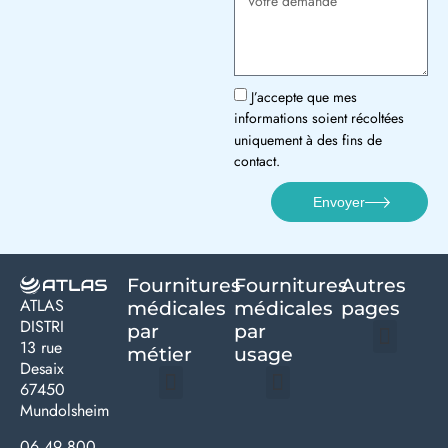
J’accepte que mes
informations soient récoltées
uniquement à des fins de
contact.
Envoyer
Fournitures
Fournitures
Autres
ATLAS
médicales
médicales
pages
DISTRI
par
par
13 rue
métier
usage ​
Desaix
Politique de confidentialité | Atlas Distri
Conditions générales de vente
Actualités matériel dentaire – Nouveautés & infos | Atlas Distri
Politique de cookies (UE) – RGPD & gestion des données Atlas
Livraison rapide & retours faciles – Conditions Atlas Distri
67450
Mundolsheim
Médecine générale
Bien-être – Entretien
Gants & protections
Instrumentations & pansements
Mobilier & founitures
Hygiène & entretien
Bien-être & autonomie
Diagnostics & urgences
06 49 800