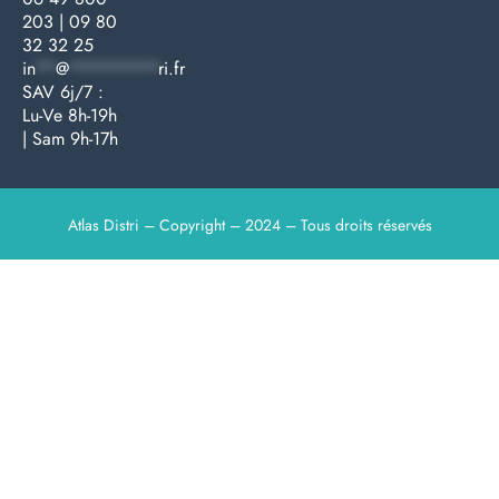
203
|
09 80
32 32 25
in
**
@
*********
ri.fr
SAV 6j/7 :
Lu-Ve 8h-19h
| Sam 9h-17h
Atlas Distri – Copyright – 2024 – Tous droits réservés