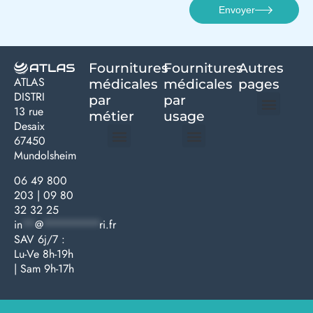
Envoyer
Fournitures
Fournitures
Autres
ATLAS
médicales
médicales
pages
DISTRI
par
par
13 rue
métier
usage ​
Desaix
Politique de confidentialité | Atlas Distri
Conditions générales de vente
Actualités matériel dentaire – Nouveautés & infos | Atlas Distri
Politique de cookies (UE) – RGPD & gestion des données Atlas
Livraison rapide & retours faciles – Conditions Atlas Distri
67450
Mundolsheim
Médecine générale
Bien-être – Entretien
Gants & protections
Instrumentations & pansements
Mobilier & founitures
Hygiène & entretien
Bien-être & autonomie
Diagnostics & urgences
06 49 800
203
|
09 80
32 32 25
in
**
@
*********
ri.fr
SAV 6j/7 :
Lu-Ve 8h-19h
| Sam 9h-17h