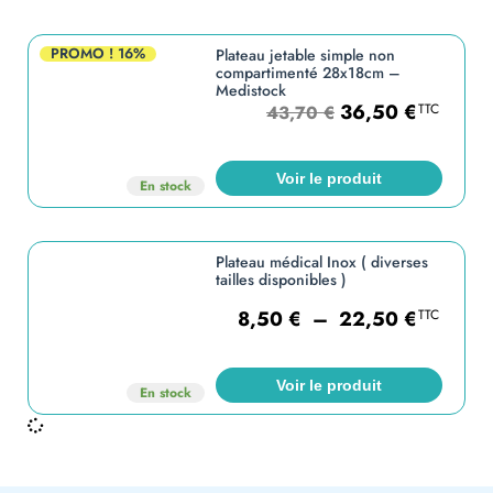
PROMO !
16%
Plateau jetable simple non
compartimenté 28x18cm –
Medistock
36,50
€
TTC
43,70
€
Voir le produit
En stock
Plateau médical Inox ( diverses
tailles disponibles )
8,50
€
–
22,50
€
TTC
Voir le produit
En stock