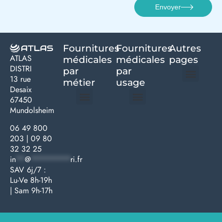
Envoyer
Fournitures
Fournitures
Autres
ATLAS
médicales
médicales
pages
DISTRI
par
par
13 rue
métier
usage ​
Desaix
Politique de confidentialité | Atlas Distri
Conditions générales de vente
Actualités matériel dentaire – Nouveautés & infos | Atlas Distri
Politique de cookies (UE) – RGPD & gestion des données Atlas
Livraison rapide & retours faciles – Conditions Atlas Distri
67450
Mundolsheim
Médecine générale
Bien-être – Entretien
Gants & protections
Instrumentations & pansements
Mobilier & founitures
Hygiène & entretien
Bien-être & autonomie
Diagnostics & urgences
06 49 800
203
|
09 80
32 32 25
in
**
@
*********
ri.fr
SAV 6j/7 :
Lu-Ve 8h-19h
| Sam 9h-17h