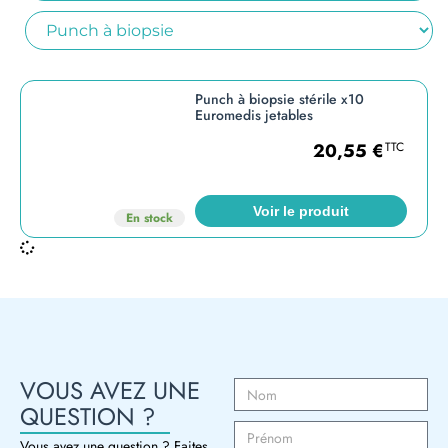
Punch à biopsie stérile x10
Euromedis jetables
20,55
€
TTC
Voir le produit
En stock
VOUS AVEZ UNE
QUESTION ?
Vous avez une question ? Faites