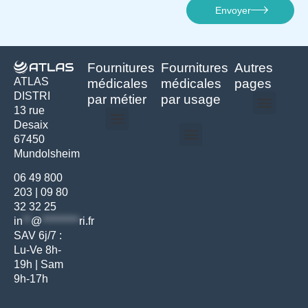
Envoyer
Fournitures
Fournitures
Autres
ATLAS
médicales
médicales
pages
DISTRI
par métier
par usage
13 rue
Desaix
Politique de confidentialité | Atlas Distri
Conditions générales de vente
Actualités matériel dentaire – Nouveautés & infos | Atlas Distri
Politique de cookies (UE) – RGPD & gestion des données Atlas
Livraison rapide & retours faciles – Conditions Atlas Distri
67450
Médecine générale
Bien-être – Entretien
Mundolsheim
Gants & protections
Instrumentations & pansements
Mobilier & founitures
Hygiène & entretien
Bien-être & autonomie
Diagnostics & urgences
06 49 800
203
|
09 80
32 32 25
in
**
@
*********
ri.fr
SAV 6j/7 :
Lu-Ve 8h-
19h | Sam
9h-17h