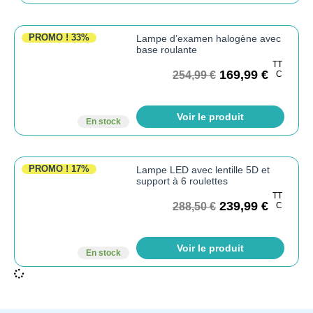
PROMO !
33%
Lampe d’examen halogène avec
base roulante
TT
169,99
€
254,99
€
C
Voir le produit
En stock
PROMO !
17%
Lampe LED avec lentille 5D et
support à 6 roulettes
TT
239,99
€
288,50
€
C
Voir le produit
En stock