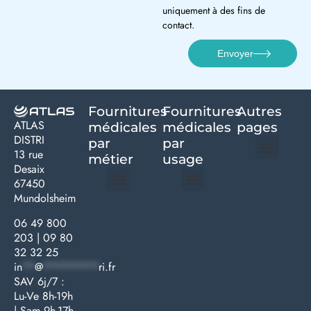
uniquement à des fins de
contact.
Envoyer
Fournitures
Fournitures
Autres
ATLAS
médicales
médicales
pages
DISTRI
par
par
13 rue
métier
usage ​
Desaix
Politique de confidentialité | Atlas Distri
Conditions générales de vente
Actualités matériel dentaire – Nouveautés & infos | Atlas Distri
Politique de cookies (UE) – RGPD & gestion des données Atlas
Livraison rapide & retours faciles – Conditions Atlas Distri
67450
Mundolsheim
Médecine générale
Bien-être – Entretien
Gants & protections
Instrumentations & pansements
Mobilier & founitures
Hygiène & entretien
Bien-être & autonomie
Diagnostics & urgences
06 49 800
203
|
09 80
32 32 25
in
**
@
*********
ri.fr
SAV 6j/7 :
Lu-Ve 8h-19h
| Sam 9h-17h