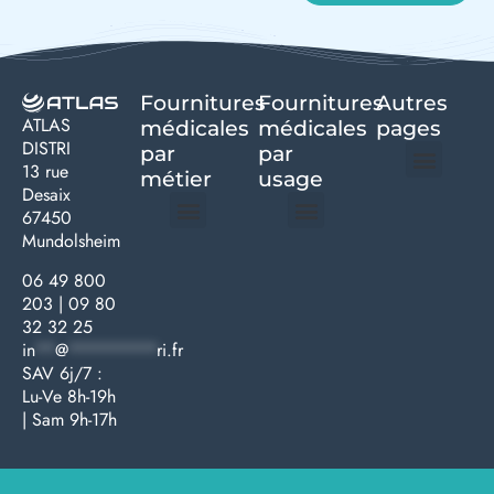
Fournitures
Fournitures
Autres
ATLAS
médicales
médicales
pages
DISTRI
par
par
13 rue
métier
usage ​
Desaix
Politique de confidentialité | Atlas Distri
Conditions générales de vente
Actualités matériel dentaire – Nouveautés & infos | Atlas Distri
Politique de cookies (UE) – RGPD & gestion des données Atlas
Livraison rapide & retours faciles – Conditions Atlas Distri
67450
Mundolsheim
Médecine générale
Bien-être – Entretien
Gants & protections
Instrumentations & pansements
Mobilier & founitures
Hygiène & entretien
Bien-être & autonomie
Diagnostics & urgences
06 49 800
203
|
09 80
32 32 25
in
**
@
*********
ri.fr
SAV 6j/7 :
Lu-Ve 8h-19h
| Sam 9h-17h