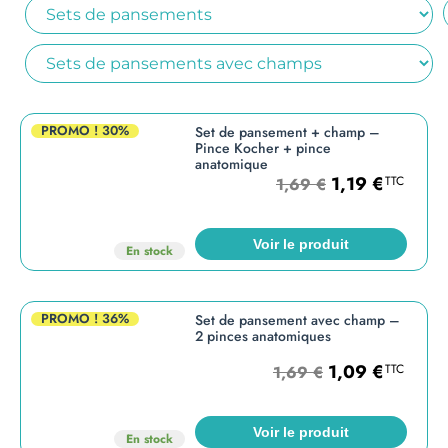
PROMO !
30%
Set de pansement + champ –
Pince Kocher + pince
anatomique
1,19
€
TTC
1,69
€
Voir le produit
En stock
PROMO !
36%
Set de pansement avec champ –
2 pinces anatomiques
1,09
€
TTC
1,69
€
Voir le produit
En stock