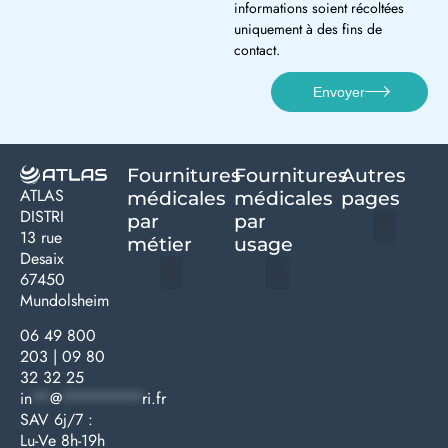
informations soient récoltées
uniquement à des fins de
contact.
Envoyer
Fournitures
Fournitures
Autres
ATLAS
médicales
médicales
pages
DISTRI
par
par
13 rue
métier
usage ​
Desaix
Politique de confidentialité | Atlas Distri
Conditions générales de vente
Actualités matériel dentaire – Nouveautés & infos | Atlas Distri
Politique de cookies (UE) – RGPD & gestion des données Atlas
Livraison rapide & retours faciles – Conditions Atlas Distri
67450
Mundolsheim
Médecine générale
Bien-être – Entretien
Gants & protections
Instrumentations & pansements
Mobilier & founitures
Hygiène & entretien
Bien-être & autonomie
Diagnostics & urgences
06 49 800
203
|
09 80
32 32 25
in
**
@
*********
ri.fr
SAV 6j/7 :
Lu-Ve 8h-19h