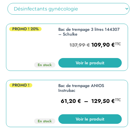
PROMO !
20%
Bac de trempage 3 litres 144307
– Schulke
109,90
€
TTC
137,99
€
Voir le produit
En stock
PROMO !
Bac de trempage ANIOS
Instrubac
61,20
€
–
129,50
€
TTC
Voir le produit
En stock