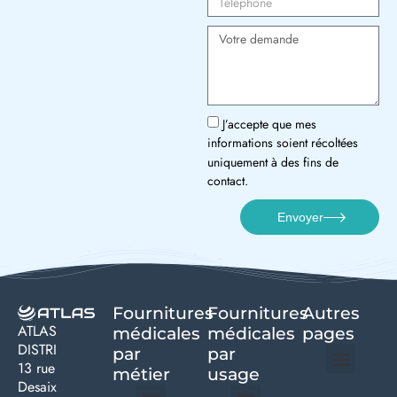
J’accepte que mes
informations soient récoltées
uniquement à des fins de
contact.
Envoyer
Fournitures
Fournitures
Autres
ATLAS
médicales
médicales
pages
DISTRI
par
par
13 rue
métier
usage ​
Desaix
Politique de confidentialité | Atlas Distri
Conditions générales de vente
Actualités matériel dentaire – Nouveautés & infos | Atlas Distri
Politique de cookies (UE) – RGPD & gestion des données Atlas
Livraison rapide & retours faciles – Conditions Atlas Distri