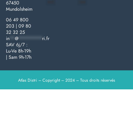
67450
Mundolsheim
Médecine générale
Bien-être – Entretien
Gants & protections
Instrumentations & pansements
Mobilier & founitures
Hygiène & entretien
Bien-être & autonomie
Diagnostics & urgences
06 49 800
203
|
09 80
32 32 25
in
**
@
*********
ri.fr
SAV 6j/7 :
Lu-Ve 8h-19h
| Sam 9h-17h
Atlas Distri – Copyright – 2024 – Tous droits réservés