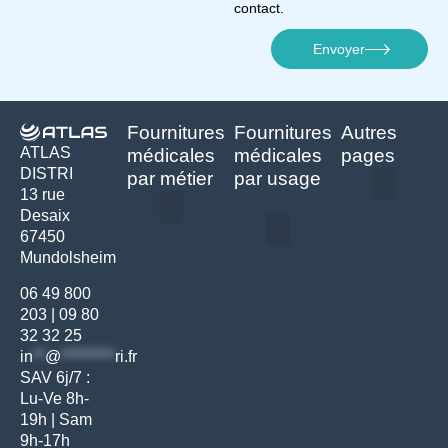
contact.
Envoyer
Fournitures
Fournitures
Autres
ATLAS
médicales
médicales
pages
DISTRI
par métier
par usage
13 rue
Desaix
Politique de confidentialité | Atlas Distri
Conditions générales de vente
Actualités matériel dentaire – Nouveautés & infos | Atlas Distri
Politique de cookies (UE) – RGPD & gestion des données Atlas
Livraison rapide & retours faciles – Conditions Atlas Distri
67450
Médecine générale
Bien-être – Entretien
Mundolsheim
Gants & protections
Instrumentations & pansements
Mobilier & founitures
Hygiène & entretien
Bien-être & autonomie
Diagnostics & urgences
06 49 800
203
|
09 80
32 32 25
in
**
@
*********
ri.fr
SAV 6j/7 :
Lu-Ve 8h-
19h | Sam
9h-17h