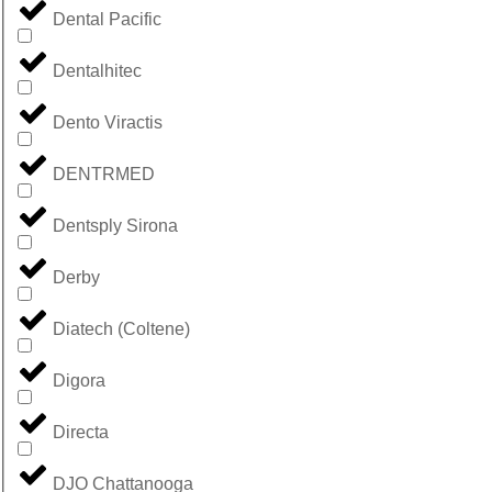
Dental Pacific
Dentalhitec
Dento Viractis
DENTRMED
Dentsply Sirona
Derby
Diatech (Coltene)
Digora
Directa
DJO Chattanooga