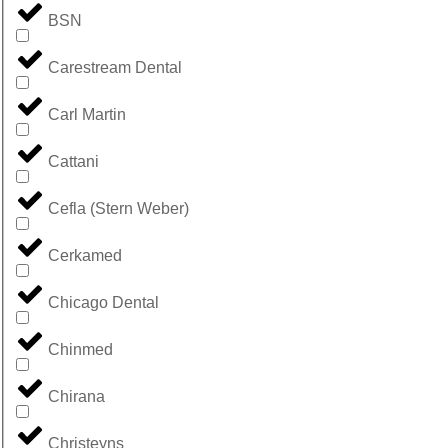
BSN
Carestream Dental
Carl Martin
Cattani
Cefla (Stern Weber)
Cerkamed
Chicago Dental
Chinmed
Chirana
Christeyns