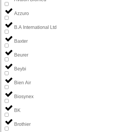
Azzuro
B.A International Ltd
Baxter
Beurer
Beybi
Bien Air
Biosynex
BK
Brothier