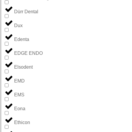
Dürr Dental
Dux
Edenta
EDGE ENDO
Elsodent
EMD
EMS
Eona
Ethicon