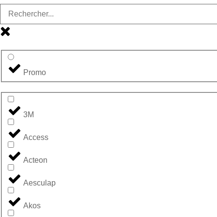
Promo
3M
Access
Acteon
Aesculap
Akos