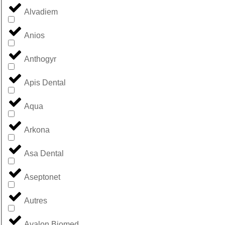
Alvadiem
Anios
Anthogyr
Apis Dental
Aqua
Arkona
Asa Dental
Aseptonet
Autres
Avalon Biomed