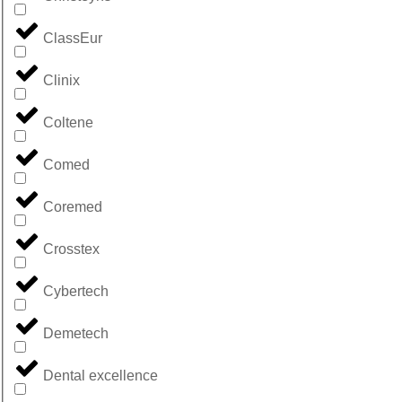
ClassEur
Clinix
Coltene
Comed
Coremed
Crosstex
Cybertech
Demetech
Dental excellence