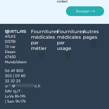
contact.
Envoyer
Fournitures
Fournitures
Autres
ATLAS
médicales
médicales
pages
DISTRI
par
par
13 rue
métier
usage ​
Desaix
Politique de confidentialité | Atlas Distri
Conditions générales de vente
Actualités matériel dentaire – Nouveautés & infos | Atlas Distri
Politique de cookies (UE) – RGPD & gestion des données Atlas
Livraison rapide & retours faciles – Conditions Atlas Distri
67450
Mundolsheim
Médecine générale
Bien-être – Entretien
Gants & protections
Instrumentations & pansements
Mobilier & founitures
Hygiène & entretien
Bien-être & autonomie
Diagnostics & urgences
06 49 800
203
|
09 80
32 32 25
in
**
@
*********
ri.fr
SAV 6j/7 :
Lu-Ve 8h-19h
| Sam 9h-17h