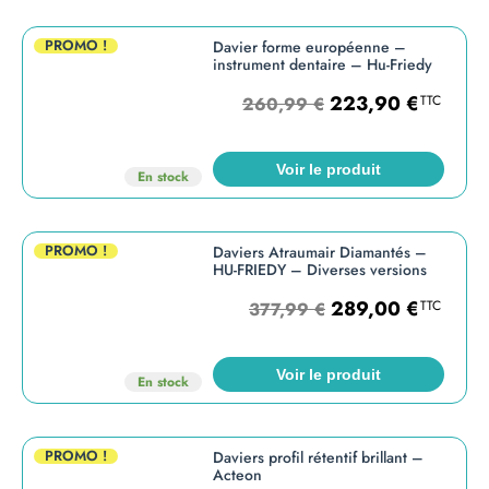
PROMO !
Davier forme européenne –
instrument dentaire – Hu-Friedy
223,90
€
TTC
260,99
€
Voir le produit
En stock
PROMO !
Daviers Atraumair Diamantés –
HU-FRIEDY – Diverses versions
289,00
€
TTC
377,99
€
Voir le produit
En stock
PROMO !
Daviers profil rétentif brillant –
Acteon