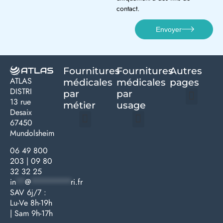
contact.
Envoyer
Fournitures
Fournitures
Autres
ATLAS
médicales
médicales
pages
DISTRI
par
par
13 rue
métier
usage ​
Desaix
Politique de confidentialité | Atlas Distri
Conditions générales de vente
Actualités matériel dentaire – Nouveautés & infos | Atlas Distri
Politique de cookies (UE) – RGPD & gestion des données Atlas
Livraison rapide & retours faciles – Conditions Atlas Distri
67450
Mundolsheim
Médecine générale
Bien-être – Entretien
Gants & protections
Instrumentations & pansements
Mobilier & founitures
Hygiène & entretien
Bien-être & autonomie
Diagnostics & urgences
06 49 800
203
|
09 80
32 32 25
in
**
@
*********
ri.fr
SAV 6j/7 :
Lu-Ve 8h-19h
| Sam 9h-17h