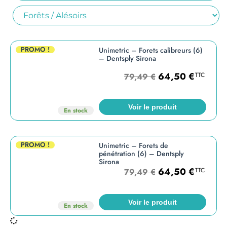
PROMO !
Unimetric – Forets calibreurs (6)
– Dentsply Sirona
64,50
€
TTC
79,49
€
Voir le produit
En stock
PROMO !
Unimetric – Forets de
pénétration (6) – Dentsply
Sirona
64,50
€
TTC
79,49
€
Voir le produit
En stock