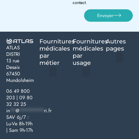
contact.
Envoyer
Fournitures
Fournitures
Autres
ATLAS
médicales
médicales
pages
DISTRI
par
par
13 rue
métier
usage ​
Desaix
Politique de confidentialité | Atlas Distri
Conditions générales de vente
Actualités matériel dentaire – Nouveautés & infos | Atlas Distri
Politique de cookies (UE) – RGPD & gestion des données Atlas
Livraison rapide & retours faciles – Conditions Atlas Distri
67450
Mundolsheim
Médecine générale
Bien-être – Entretien
Gants & protections
Instrumentations & pansements
Mobilier & founitures
Hygiène & entretien
Bien-être & autonomie
Diagnostics & urgences
06 49 800
203
|
09 80
32 32 25
in
**
@
*********
ri.fr
SAV 6j/7 :
Lu-Ve 8h-19h
| Sam 9h-17h