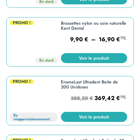
En stock
PROMO !
Brossettes nylon ou soie naturelle
Kent Dental
9,90
€
–
16,90
€
TTC
Voir le produit
En stock
PROMO !
EnameLast Ultradent Boite de
200 Unidoses
369,42
€
TTC
388,50
€
En
Voir le produit
réapprovisionnement