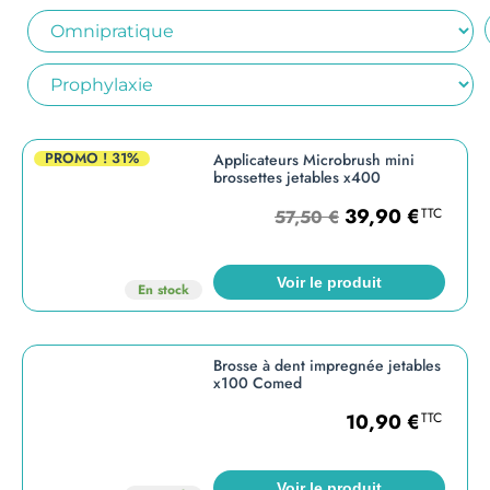
PROMO !
31%
Applicateurs Microbrush mini
brossettes jetables x400
39,90
€
TTC
57,50
€
Voir le produit
En stock
Brosse à dent impregnée jetables
x100 Comed
10,90
€
TTC
Voir le produit