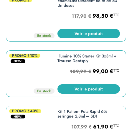
PROMO !
EnameLast Ultradent Boite de 50
Unidoses
98,50
€
TTC
117,90
€
Voir le produit
En stock
PROMO !
10%
Illumine 10% Starter Kit 3x3ml +
Trousse Dentsply
NEW!
99,00
€
TTC
109,99
€
Voir le produit
En stock
PROMO !
43%
Kit 1 Patient Pola Rapid 6%
seringue 2,8ml – SDI
NEW!
61,90
€
TTC
107,99
€