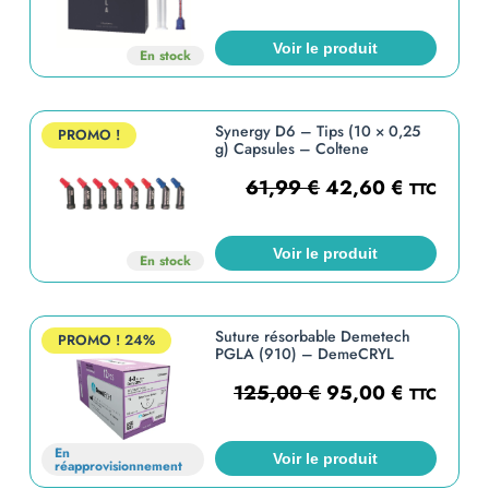
Voir le produit
En stock
Synergy D6 – Tips (10 × 0,25
PROMO !
g) Capsules – Coltene
61,99
€
42,60
€
TTC
Voir le produit
En stock
Suture résorbable Demetech
PROMO !
24%
PGLA (910) – DemeCRYL
125,00
€
95,00
€
TTC
En
Voir le produit
réapprovisionnement