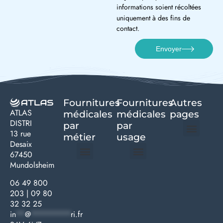
informations soient récoltées
uniquement à des fins de
contact.
Envoyer
Fournitures
Fournitures
Autres
ATLAS
médicales
médicales
pages
DISTRI
par
par
13 rue
métier
usage ​
Desaix
Politique de confidentialité | Atlas Distri
Conditions générales de vente
Actualités matériel dentaire – Nouveautés & infos | Atlas Distri
Politique de cookies (UE) – RGPD & gestion des données Atlas
Livraison rapide & retours faciles – Conditions Atlas Distri
67450
Mundolsheim
Médecine générale
Bien-être – Entretien
Gants & protections
Instrumentations & pansements
Mobilier & founitures
Hygiène & entretien
Bien-être & autonomie
Diagnostics & urgences
06 49 800
203
|
09 80
32 32 25
in
**
@
*********
ri.fr