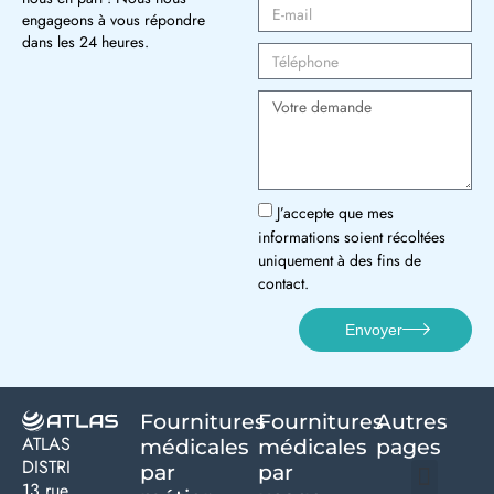
engageons à vous répondre
dans les 24 heures.
J’accepte que mes
informations soient récoltées
uniquement à des fins de
contact.
Envoyer
Fournitures
Fournitures
Autres
ATLAS
médicales
médicales
pages
DISTRI
par
par
13 rue