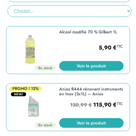
Alcool modifié 70 % Gilbert 1L
5,90
€
TTC
Voir le produit
En stock
PROMO !
12%
Anios R444 rénovant instruments
en Inox (3x1L) – Anios
NEW!
115,90
€
TTC
130,99
€
Voir le produit
En stock