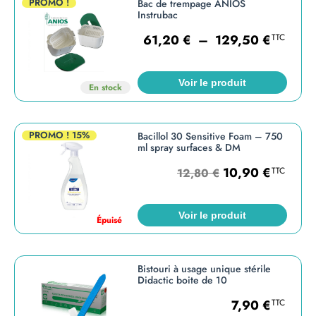
PROMO !
Bac de trempage ANIOS
Instrubac
61,20
€
–
129,50
€
TTC
Voir le produit
En stock
PROMO !
15%
Bacillol 30 Sensitive Foam – 750
ml spray surfaces & DM
10,90
€
TTC
12,80
€
Voir le produit
Épuisé
Bistouri à usage unique stérile
Didactic boite de 10
7,90
€
TTC