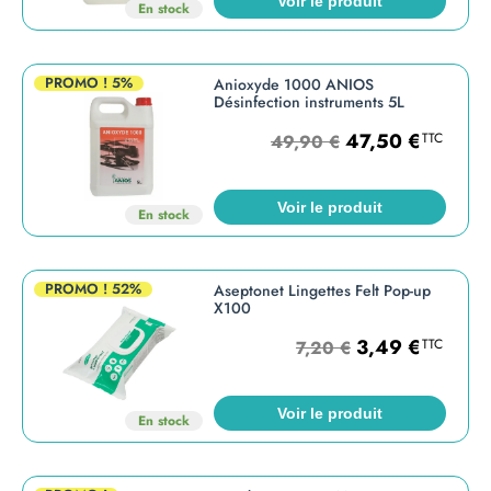
Voir le produit
En stock
PROMO !
5%
Anioxyde 1000 ANIOS
Désinfection instruments 5L
47,50
€
TTC
49,90
€
Voir le produit
En stock
PROMO !
52%
Aseptonet Lingettes Felt Pop-up
X100
3,49
€
TTC
7,20
€
Voir le produit
En stock