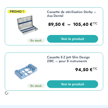
PROMO !
Cassette de stérilisation Derby –
Asa Dental
89,50
€
–
105,40
€
TTC
Voir le produit
En stock
Cassette E-Z Jett Slim Design
ZIRC – pour 8 instruments
94,50
€
TTC
Voir le produit
En stock