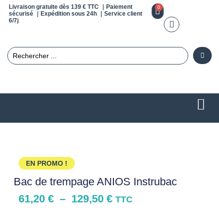
Livraison gratuite dès 139 € TTC ｜Paiement
0
sécurisé ｜Expédition sous 24h ｜Service client
6/7j
EN PROMO !
Bac de trempage ANIOS Instrubac
61,20
€
–
129,50
€
TTC