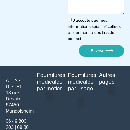
J’accepte que mes
informations soient récoltées
uniquement à des fins de
contact.
Envoyer
Fournitures
Fournitures
Autres
ATLAS
médicales
médicales
pages
DISTRI
par métier
par usage
13 rue
Desaix
Politique de confidentialité | Atlas Distri
Conditions générales de vente
Actualités matériel dentaire – Nouveautés & infos | Atlas Distri
Politique de cookies (UE) – RGPD & gestion des données Atlas
Livraison rapide & retours faciles – Conditions Atlas Distri
67450
Médecine générale
Bien-être – Entretien
Mundolsheim
Gants & protections
Instrumentations & pansements
Mobilier & founitures
Hygiène & entretien
Bien-être & autonomie
Diagnostics & urgences
06 49 800
203
|
09 80