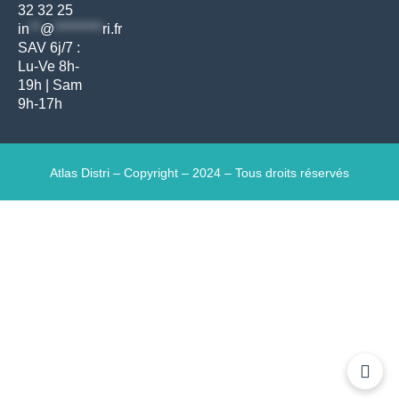
32 32 25
in
**
@
*********
ri.fr
SAV 6j/7 :
Lu-Ve 8h-
19h | Sam
9h-17h
Atlas Distri – Copyright – 2024 – Tous droits réservés