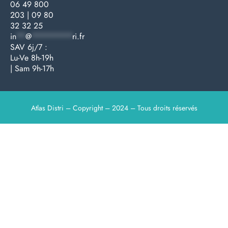
06 49 800
203
|
09 80
32 32 25
in
**
@
*********
ri.fr
SAV 6j/7 :
Lu-Ve 8h-19h
| Sam 9h-17h
Atlas Distri – Copyright – 2024 – Tous droits réservés