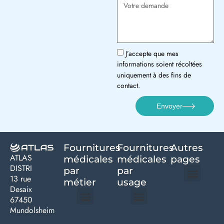
J’accepte que mes
informations soient récoltées
uniquement à des fins de
contact.
Envoyer
Fournitures
Fournitures
Autres
ATLAS
médicales
médicales
pages
DISTRI
par
par
13 rue
métier
usage ​
Desaix
Politique de confidentialité | Atlas Distri
Conditions générales de vente
Actualités matériel dentaire – Nouveautés & infos | Atlas Distri
Politique de cookies (UE) – RGPD & gestion des données Atlas
Livraison rapide & retours faciles – Conditions Atlas Distri
67450
Mundolsheim
Médecine générale
Bien-être – Entretien
Gants & protections
Instrumentations & pansements
Mobilier & founitures
Hygiène & entretien
Bien-être & autonomie
Diagnostics & urgences