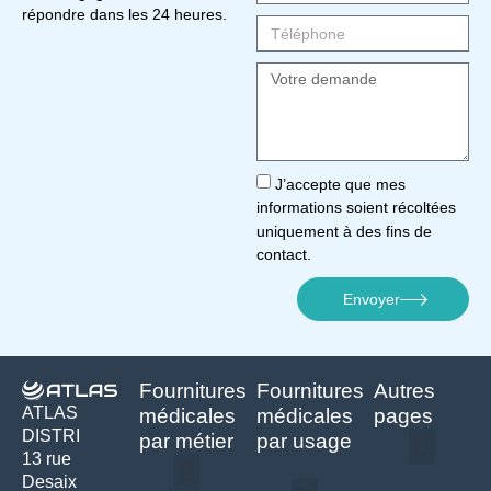
répondre dans les 24 heures.
J’accepte que mes
informations soient récoltées
uniquement à des fins de
contact.
Envoyer
Fournitures
Fournitures
Autres
ATLAS
médicales
médicales
pages
DISTRI
par métier
par usage
13 rue
Desaix
Politique de confidentialité | Atlas Distri
Conditions générales de vente
Actualités matériel dentaire – Nouveautés & infos | Atlas Distri
Politique de cookies (UE) – RGPD & gestion des données Atlas
Livraison rapide & retours faciles – Conditions Atlas Distri