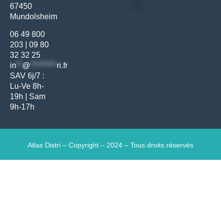
67450
Médecine générale
Bien-être – Entretien
Mundolsheim
Gants & protections
Instrumentations & pansements
Mobilier & founitures
Hygiène & entretien
Bien-être & autonomie
Diagnostics & urgences
06 49 800
203
|
09 80
32 32 25
in
**
@
*********
ri.fr
SAV 6j/7 :
Lu-Ve 8h-
19h | Sam
9h-17h
Atlas Distri – Copyright – 2024 – Tous droits réservés