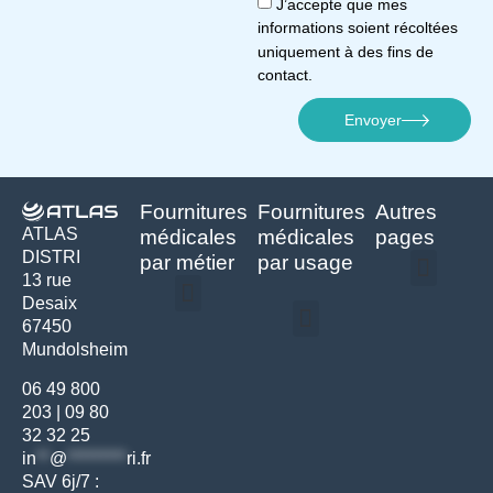
J’accepte que mes
informations soient récoltées
uniquement à des fins de
contact.
Envoyer
Fournitures
Fournitures
Autres
ATLAS
médicales
médicales
pages
DISTRI
par métier
par usage
13 rue
Desaix
Politique de confidentialité | Atlas Distri
Conditions générales de vente
Actualités matériel dentaire – Nouveautés & infos | Atlas Distri
Politique de cookies (UE) – RGPD & gestion des données Atlas
Livraison rapide & retours faciles – Conditions Atlas Distri
67450
Médecine générale
Bien-être – Entretien
Mundolsheim
Gants & protections
Instrumentations & pansements
Mobilier & founitures
Hygiène & entretien
Bien-être & autonomie
Diagnostics & urgences
06 49 800
203
|
09 80
32 32 25
in
**
@
*********
ri.fr
SAV 6j/7 :