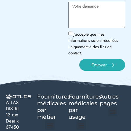
J’accepte que mes
informations soient récoltées
uniquement à des fins de
contact.
Envoyer
Fournitures
Fournitures
Autres
ATLAS
médicales
médicales
pages
DISTRI
par
par
13 rue
métier
usage ​
Desaix
Politique de confidentialité | Atlas Distri
Conditions générales de vente
Actualités matériel dentaire – Nouveautés & infos | Atlas Distri
Politique de cookies (UE) – RGPD & gestion des données Atlas
Livraison rapide & retours faciles – Conditions Atlas Distri
67450