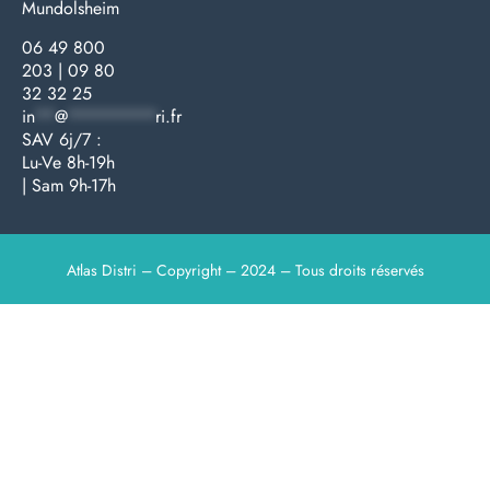
Mundolsheim
Médecine générale
Bien-être – Entretien
Gants & protections
Instrumentations & pansements
Mobilier & founitures
Hygiène & entretien
Bien-être & autonomie
Diagnostics & urgences
06 49 800
203
|
09 80
32 32 25
in
**
@
*********
ri.fr
SAV 6j/7 :
Lu-Ve 8h-19h
| Sam 9h-17h
Atlas Distri – Copyright – 2024 – Tous droits réservés