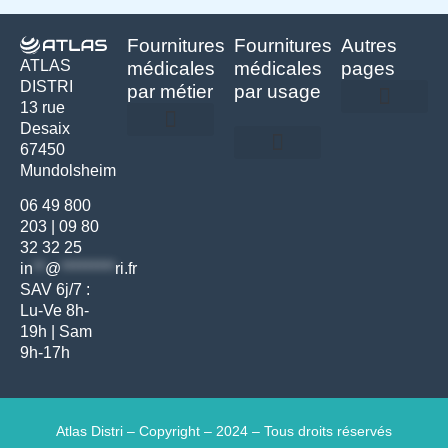
Fournitures
Fournitures
Autres
ATLAS
médicales
médicales
pages
DISTRI
par métier
par usage
13 rue
Desaix
Politique de confidentialité | Atlas Distri
Conditions générales de vente
Actualités matériel dentaire – Nouveautés & infos | Atlas Distri
Politique de cookies (UE) – RGPD & gestion des données Atlas
Livraison rapide & retours faciles – Conditions Atlas Distri
67450
Médecine générale
Bien-être – Entretien
Mundolsheim
Gants & protections
Instrumentations & pansements
Mobilier & founitures
Hygiène & entretien
Bien-être & autonomie
Diagnostics & urgences
06 49 800
203
|
09 80
32 32 25
in
**
@
*********
ri.fr
SAV 6j/7 :
Lu-Ve 8h-
19h | Sam
9h-17h
Atlas Distri – Copyright – 2024 – Tous droits réservés