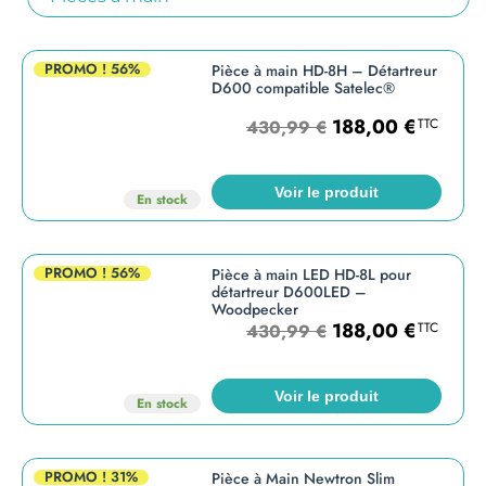
PROMO !
56%
Pièce à main HD-8H – Détartreur
D600 compatible Satelec®
188,00
€
TTC
430,99
€
Voir le produit
En stock
PROMO !
56%
Pièce à main LED HD-8L pour
détartreur D600LED –
Woodpecker
188,00
€
TTC
430,99
€
Voir le produit
En stock
PROMO !
31%
Pièce à Main Newtron Slim