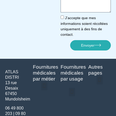
J’accepte que mes
informations soient récoltées
uniquement à des fins de
contact.
Envoyer
Fournitures
Fournitures
Autres
ATLAS
médicales
médicales
pages
DISTRI
par métier
par usage
13 rue
Desaix
Politique de confidentialité | Atlas Distri
Conditions générales de vente
Actualités matériel dentaire – Nouveautés & infos | Atlas Distri
Politique de cookies (UE) – RGPD & gestion des données Atlas
Livraison rapide & retours faciles – Conditions Atlas Distri
67450
Médecine générale
Bien-être – Entretien
Mundolsheim
Gants & protections
Instrumentations & pansements
Mobilier & founitures
Hygiène & entretien
Bien-être & autonomie
Diagnostics & urgences
06 49 800
203
|
09 80