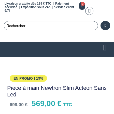
Livraison gratuite dès 139 € TTC ｜Paiement
0
sécurisé ｜Expédition sous 24h ｜Service client
6/7j
EN PROMO !
19%
Pièce à main Newtron Slim Acteon Sans
Led
569,00
€
699,00
€
TTC