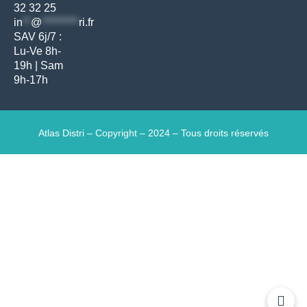
32 32 25
in
**
@
*********
ri.fr
SAV 6j/7 :
Lu-Ve 8h-
19h | Sam
9h-17h
Atlas Distri – Copyright – 2024 – Tous droits réservés