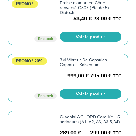
Fraise diamantée Cône
PROMO !
renversé G807 (Bte de 5) –
Diatech
53,49
€
23,99
€
TTC
Voir le produit
En stock
3M Vibreur De Capsules
PROMO !
20%
Capmix – Solventum
999,00
€
795,00
€
TTC
Voir le produit
En stock
G-aenial A’CHORD Core Kit – 5
seringues (A1, A2, A3, A3.5,A4)
289,00
€
–
299,00
€
TTC