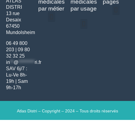
ATLAS
médicales
médicales
pages
DISTRI
par métier
par usage
13 rue
Desaix
Politique de confidentialité | Atlas Distri
Conditions générales de vente
Actualités matériel dentaire – Nouveautés & infos | Atlas Distri
Politique de cookies (UE) – RGPD & gestion des données Atlas
Livraison rapide & retours faciles – Conditions Atlas Distri
67450
Médecine générale
Bien-être – Entretien
Mundolsheim
Gants & protections
Instrumentations & pansements
Mobilier & founitures
Hygiène & entretien
Bien-être & autonomie
Diagnostics & urgences
06 49 800
203
|
09 80
32 32 25
in
**
@
*********
ri.fr
SAV 6j/7 :
Lu-Ve 8h-
19h | Sam
9h-17h
Atlas Distri – Copyright – 2024 – Tous droits réservés