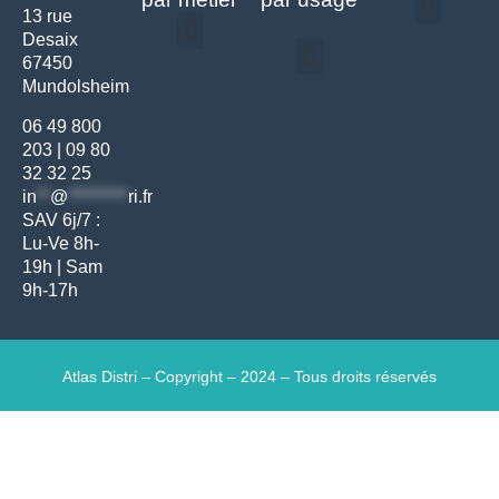
13 rue
Desaix
Politique de confidentialité | Atlas Distri
Conditions générales de vente
Actualités matériel dentaire – Nouveautés & infos | Atlas Distri
Politique de cookies (UE) – RGPD & gestion des données Atlas
Livraison rapide & retours faciles – Conditions Atlas Distri
67450
Médecine générale
Bien-être – Entretien
Mundolsheim
Gants & protections
Instrumentations & pansements
Mobilier & founitures
Hygiène & entretien
Bien-être & autonomie
Diagnostics & urgences
06 49 800
203
|
09 80
32 32 25
in
**
@
*********
ri.fr
SAV 6j/7 :
Lu-Ve 8h-
19h | Sam
9h-17h
Atlas Distri – Copyright – 2024 – Tous droits réservés