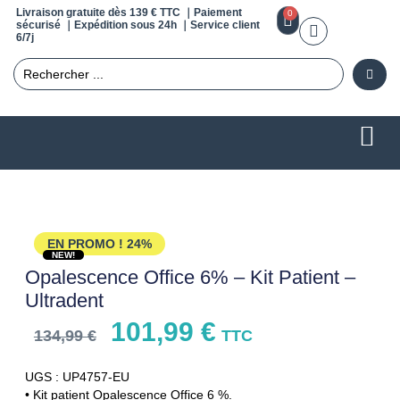
Livraison gratuite dès 139 € TTC ｜Paiement
0
sécurisé ｜Expédition sous 24h ｜Service client
6/7j
EN PROMO !
24%
NEW!
Opalescence Office 6% – Kit Patient –
Ultradent
101,99
€
134,99
€
TTC
UGS : UP4757-EU
• Kit patient Opalescence Office 6 %.