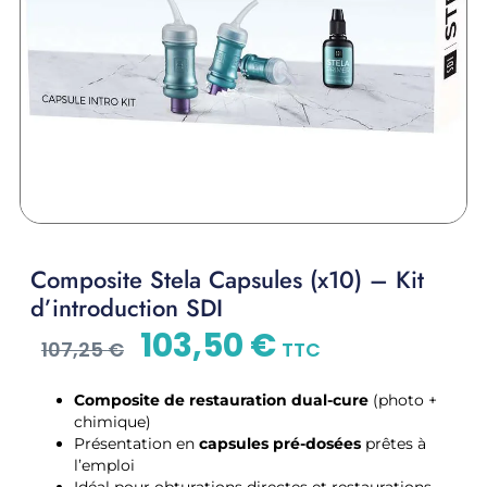
Composite Stela Capsules (x10) – Kit
d’introduction SDI
103,50
€
107,25
€
TTC
Composite de restauration dual-cure
(photo +
chimique)
Présentation en
capsules pré-dosées
prêtes à
l’emploi
Idéal pour obturations directes et restaurations