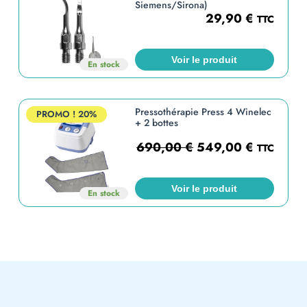
Siemens/Sirona)
29,90
€
TTC
Voir le produit
En stock
Pressothérapie Press 4 Winelec
PROMO !
20%
+ 2 bottes
690,00
€
549,00
€
TTC
Voir le produit
En stock