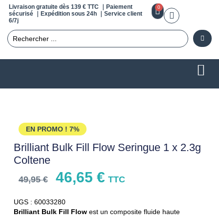
Livraison gratuite dès 139 € TTC ｜Paiement
0
sécurisé ｜Expédition sous 24h ｜Service client
6/7j
EN PROMO !
7%
Brilliant Bulk Fill Flow Seringue 1 x 2.3g
Coltene
46,65
€
49,95
€
TTC
UGS : 60033280
Brilliant Bulk Fill Flow
est un composite fluide haute