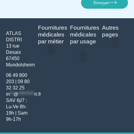
Envoyer
Fournitures
Fournitures
Autres
ATLAS
médicales
médicales
pages
DISTRI
par métier
par usage
13 rue
Desaix
Politique de confidentialité | Atlas Distri
Conditions générales de vente
Actualités matériel dentaire – Nouveautés & infos | Atlas Distri
Politique de cookies (UE) – RGPD & gestion des données Atlas
Livraison rapide & retours faciles – Conditions Atlas Distri
67450
Médecine générale
Bien-être – Entretien
Mundolsheim
Gants & protections
Instrumentations & pansements
Mobilier & founitures
Hygiène & entretien
Bien-être & autonomie
Diagnostics & urgences
06 49 800
203
|
09 80
32 32 25
in
**
@
*********
ri.fr
SAV 6j/7 :
Lu-Ve 8h-
19h | Sam
9h-17h