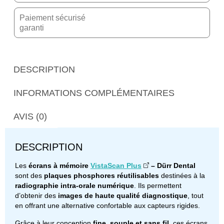
Paiement sécurisé
garanti
DESCRIPTION
INFORMATIONS COMPLÉMENTAIRES
AVIS (0)
DESCRIPTION
Les
écrans à mémoire
VistaScan Plus
– Dürr Dental
sont des
plaques phosphores réutilisables
destinées à la
radiographie intra-orale numérique
. Ils permettent
d’obtenir des
images de haute qualité diagnostique
, tout
en offrant une alternative confortable aux capteurs rigides.
Grâce à leur conception
fine, souple et sans fil
, ces écrans