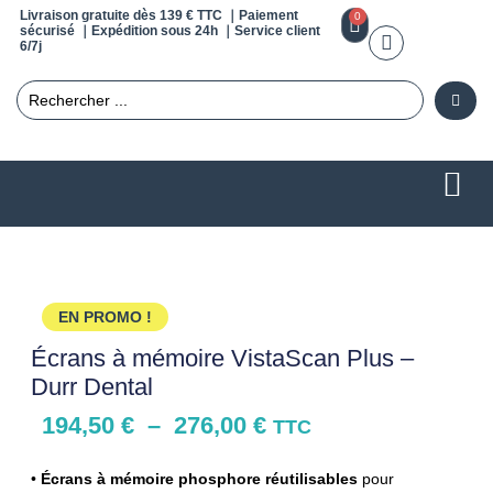
Livraison gratuite dès 139 € TTC ｜Paiement
0
sécurisé ｜Expédition sous 24h ｜Service client
6/7j
EN PROMO !
Écrans à mémoire VistaScan Plus –
Durr Dental
194,50
€
–
276,00
€
TTC
•
Écrans à mémoire phosphore réutilisables
pour