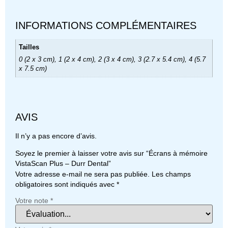
INFORMATIONS COMPLÉMENTAIRES
Tailles
0 (2 x 3 cm), 1 (2 x 4 cm), 2 (3 x 4 cm), 3 (2.7 x 5.4 cm), 4 (5.7
x 7.5 cm)
AVIS
Il n’y a pas encore d’avis.
Soyez le premier à laisser votre avis sur “Écrans à mémoire
VistaScan Plus – Durr Dental”
Votre adresse e-mail ne sera pas publiée.
Les champs
obligatoires sont indiqués avec
*
Votre note
*