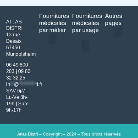
Fournitures
Fournitures
Autres
ATLAS
médicales
médicales
pages
DISTRI
par métier
par usage
13 rue
Desaix
Politique de confidentialité | Atlas Distri
Conditions générales de vente
Actualités matériel dentaire – Nouveautés & infos | Atlas Distri
Politique de cookies (UE) – RGPD & gestion des données Atlas
Livraison rapide & retours faciles – Conditions Atlas Distri
67450
Médecine générale
Bien-être – Entretien
Mundolsheim
Gants & protections
Instrumentations & pansements
Mobilier & founitures
Hygiène & entretien
Bien-être & autonomie
Diagnostics & urgences
06 49 800
203
|
09 80
32 32 25
in
**
@
*********
ri.fr
SAV 6j/7 :
Lu-Ve 8h-
19h | Sam
9h-17h
Atlas Distri – Copyright – 2024 – Tous droits réservés