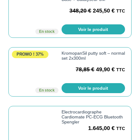
348,20
€
245,50
€
TTC
Voir le produit
En stock
KromopanSil putty soft – normal
PROMO !
37%
set 2x300ml
78,85
€
49,90
€
TTC
Voir le produit
En stock
Electrocardiographe
Cardiomate PC-ECG Bluetooth
Spengler
1.645,00
€
TTC