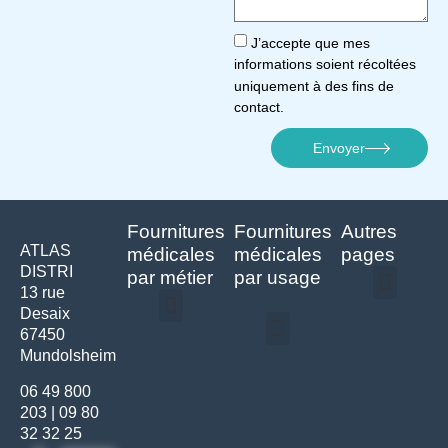
J’accepte que mes
informations soient récoltées
uniquement à des fins de
contact.
Envoyer
Fournitures
Fournitures
Autres
ATLAS
médicales
médicales
pages
DISTRI
par métier
par usage
13 rue
Desaix
Politique de confidentialité | Atlas Distri
Conditions générales de vente
Actualités matériel dentaire – Nouveautés & infos | Atlas Distri
Politique de cookies (UE) – RGPD & gestion des données Atlas
Livraison rapide & retours faciles – Conditions Atlas Distri
67450
Médecine générale
Bien-être – Entretien
Mundolsheim
Gants & protections
Instrumentations & pansements
Mobilier & founitures
Hygiène & entretien
Bien-être & autonomie
Diagnostics & urgences
06 49 800
203
|
09 80
32 32 25