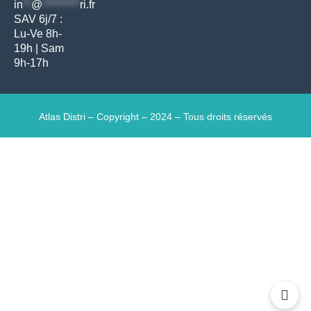
in
**
@
*********
ri.fr
SAV 6j/7 :
Lu-Ve 8h-
19h | Sam
9h-17h
Atlas Distri – Copyright – 2024 – Tous droits réservés