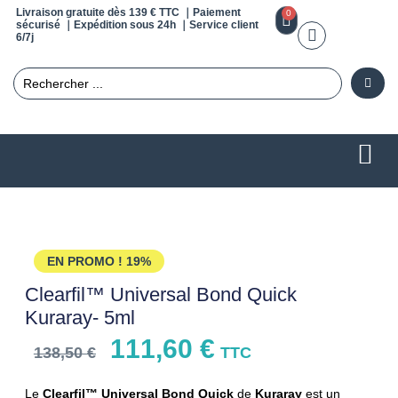
Livraison gratuite dès 139 € TTC ｜Paiement
0
sécurisé ｜Expédition sous 24h ｜Service client
6/7j
EN PROMO !
19%
Clearfil™ Universal Bond Quick
Kuraray- 5ml
111,60
€
138,50
€
TTC
Le
Clearfil™ Universal Bond Quick
de
Kuraray
est un