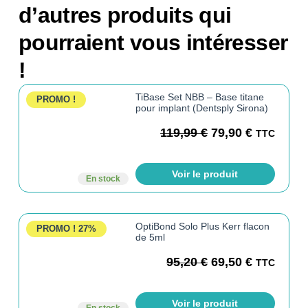
d’autres produits qui
pourraient vous intéresser
!
TiBase Set NBB – Base titane
PROMO !
pour implant (Dentsply Sirona)
119,99
€
79,90
€
TTC
Voir le produit
En stock
OptiBond Solo Plus Kerr flacon
PROMO !
27%
de 5ml
95,20
€
69,50
€
TTC
Voir le produit
En stock